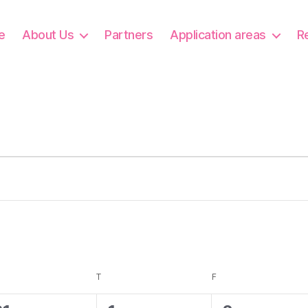
e
About Us
Partners
Application areas
R
DNESDAY
T
THURSDAY
F
FRIDAY