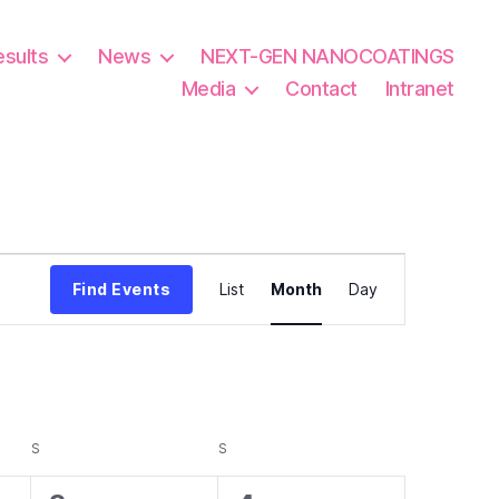
esults
News
NEXT-GEN NANOCOATINGS
Media
Contact
Intranet
E
Find Events
List
Month
Day
v
e
n
S
SATURDAY
S
SUNDAY